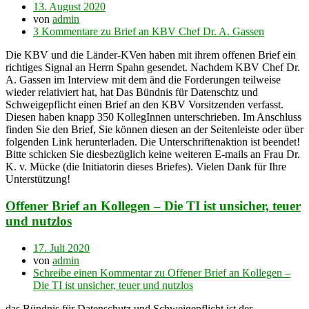
13. August 2020
von
admin
3 Kommentare
zu Brief an KBV Chef Dr. A. Gassen
Die KBV und die Länder-KVen haben mit ihrem offenen Brief ein
richtiges Signal an Herrn Spahn gesendet. Nachdem KBV Chef Dr.
A. Gassen im Interview mit dem änd die Forderungen teilweise
wieder relativiert hat, hat Das Bündnis für Datenschtz und
Schweigepflicht einen Brief an den KBV Vorsitzenden verfasst.
Diesen haben knapp 350 KollegInnen unterschrieben. Im Anschluss
finden Sie den Brief, Sie können diesen an der Seitenleiste oder über
folgenden Link herunterladen. Die Unterschriftenaktion ist beendet!
Bitte schicken Sie diesbezüglich keine weiteren E-mails an Frau Dr.
K. v. Mücke (die Initiatorin dieses Briefes). Vielen Dank für Ihre
Unterstützung!
Offener Brief an Kollegen – Die TI ist unsicher, teuer
und nutzlos
17. Juli 2020
von
admin
Schreibe einen Kommentar
zu Offener Brief an Kollegen –
Die TI ist unsicher, teuer und nutzlos
das Bündnis für Datenschutz und Schweigepflicht ist der