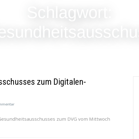
Schlagwort:
esundheitsausschu
schusses zum Digitalen-
zu
ommentar
Anhörung
s Gesundheitsausschusses zum DVG vom Mittwoch
des
Gesundheitsausschusses
zum