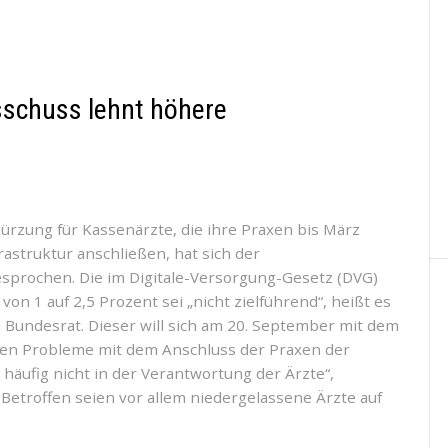
Digitalen-
Versorgung-
Gesetz
(DVG)
sschuss lehnt höhere
u
I
rzung für Kassenärzte, die ihre Praxen bis März
nschluss
astruktur anschließen, hat sich der
prochen. Die im Digitale-Versorgung-Gesetz (DVG)
undesrat-
 1 auf 2,5 Prozent sei „nicht zielführend“, heißt es
Ausschuss
Bundesrat. Dieser will sich am 20. September mit dem
ehnt
len Probleme mit dem Anschluss der Praxen der
öhere
 häufig nicht in der Verantwortung der Ärzte“,
onorarkürzung
etroffen seien vor allem niedergelassene Ärzte auf
ab