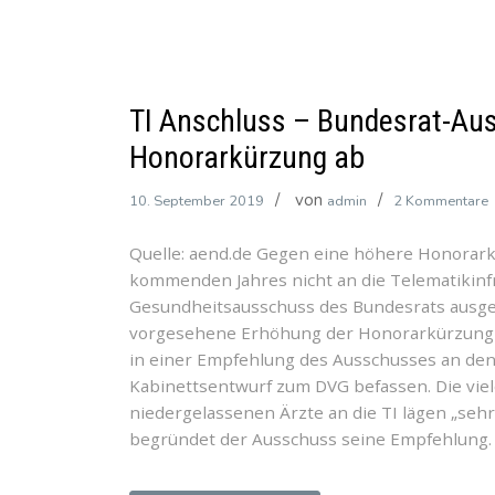
TI Anschluss – Bundesrat-Au
Honorarkürzung ab
von
z
10. September 2019
admin
2 Kommentare
T
Quelle: aend.de Gegen eine höhere Honorarkü
A
kommenden Jahres nicht an die Telematikinfr
–
Gesundheitsausschuss des Bundesrats ausges
B
vorgesehene Erhöhung der Honorarkürzung von
in einer Empfehlung des Ausschusses an den 
l
Kabinettsentwurf zum DVG befassen. Die vie
h
niedergelassenen Ärzte an die TI lägen „sehr
H
begründet der Ausschuss seine Empfehlung. B