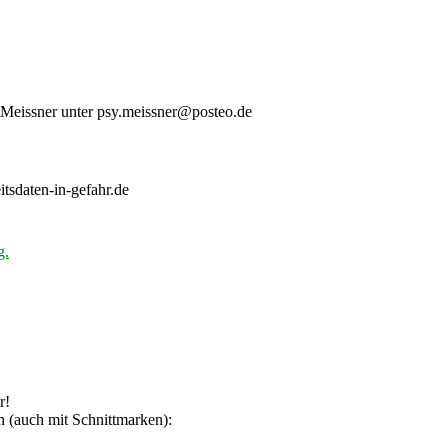
. Meissner unter psy.meissner@posteo.de
tsdaten-in-gefahr.de
g.
r!
 (auch mit Schnittmarken):